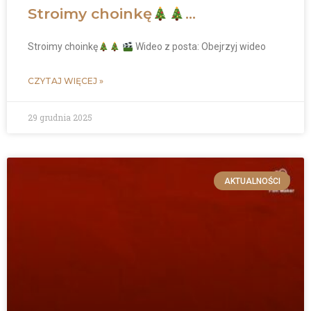
Stroimy choinkę
…
Stroimy choinkę
Wideo z posta: Obejrzyj wideo
CZYTAJ WIĘCEJ »
29 grudnia 2025
AKTUALNOŚCI