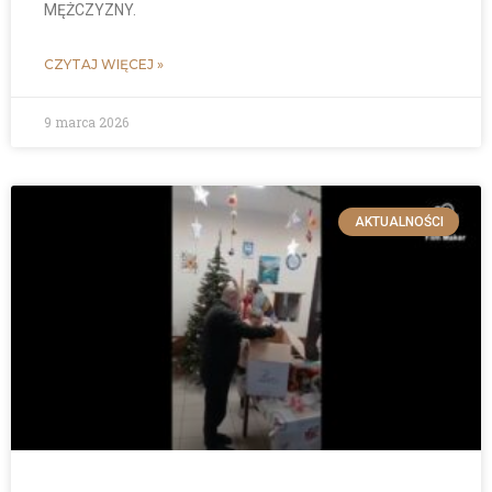
MĘŻCZYZNY.
CZYTAJ WIĘCEJ »
9 marca 2026
AKTUALNOŚCI