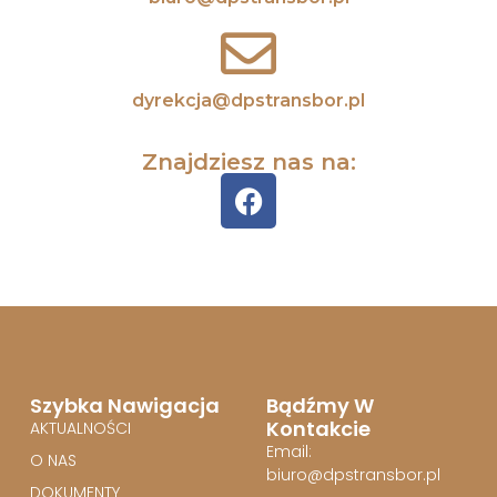
dyrekcja@dpstransbor.pl
Znajdziesz nas na:
Szybka Nawigacja
Bądźmy W
Kontakcie
AKTUALNOŚCI
Email:
O NAS
biuro@dpstransbor.pl
DOKUMENTY